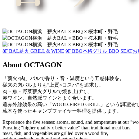
8F BAL
薪火 GRILL & WINE
9F BBQ
本格グリル BBQ
SEAT
お
About OCTAGON
「薪火×肉」バルで香り・音・温度という五感体験を。
従来の肉バルよりも“上質×コスパ”を追求し、
肉・魚・野菜薪火グリルで焼き上げて、
赤ワイン、自然派ワインとよく合います。
遠赤外線効果の高い「WOOD-FIRED GRILL」という調理法
薪木を使ったキャンプファイヤー料理を提供します。
Experience the five senses: aroma, sound, and temperature at our "woo
Pursuing "higher quality x better value" than traditional meat bars,
meat, fish, and vegetables are grilled over a wood fire,
pairing perfectly with red and natural wines.