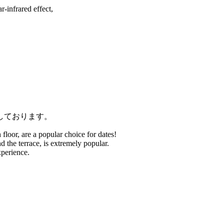
-infrared effect,
しております。
floor, are a popular choice for dates!
 the terrace, is extremely popular.
xperience.