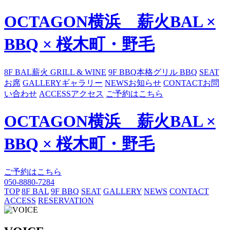
OCTAGON横浜 薪火BAL ×
BBQ × 桜木町・野毛
8F BAL
薪火 GRILL & WINE
9F BBQ
本格グリル BBQ
SEAT
お席
GALLERY
ギャラリー
NEWS
お知らせ
CONTACT
お問
い合わせ
ACCESS
アクセス
ご予約はこちら
OCTAGON横浜 薪火BAL ×
BBQ × 桜木町・野毛
ご予約はこちら
050-8880-7284
TOP
8F BAL
9F BBQ
SEAT
GALLERY
NEWS
CONTACT
ACCESS
RESERVATION