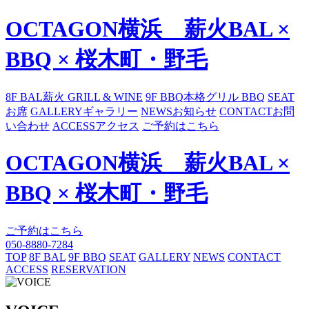
OCTAGON横浜 薪火BAL ×
BBQ × 桜木町・野毛
8F BAL
薪火 GRILL & WINE
9F BBQ
本格グリル BBQ
SEAT
お席
GALLERY
ギャラリー
NEWS
お知らせ
CONTACT
お問
い合わせ
ACCESS
アクセス
ご予約はこちら
OCTAGON横浜 薪火BAL ×
BBQ × 桜木町・野毛
ご予約はこちら
050-8880-7284
TOP
8F BAL
9F BBQ
SEAT
GALLERY
NEWS
CONTACT
ACCESS
RESERVATION