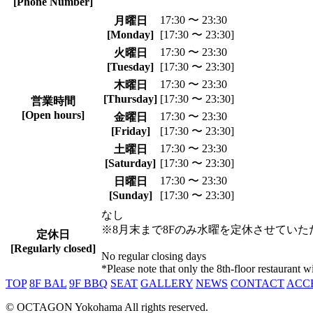
[Phone Number]
17:30 〜 23:30
月曜日
[Monday]
[17:30 〜 23:30]
17:30 〜 23:30
火曜日
[Tuesday]
[17:30 〜 23:30]
17:30 〜 23:30
木曜日
[Thursday]
[17:30 〜 23:30]
営業時間
[Open hours]
17:30 〜 23:30
金曜日
[Friday]
[17:30 〜 23:30]
17:30 〜 23:30
土曜日
[Saturday]
[17:30 〜 23:30]
17:30 〜 23:30
日曜日
[Sunday]
[17:30 〜 23:30]
なし
※8月末まで8Fのみ水曜を定休させていた
定休日
[Regularly closed]
No regular closing days
*Please note that only the 8th-floor restaurant
TOP
8F BAL
9F BBQ
SEAT
GALLERY
NEWS
CONTACT
ACC
© OCTAGON Yokohama All rights reserved.