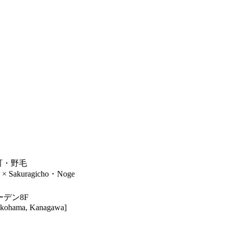
木町・野毛
× Sakuragicho・Noge
ーデン8F
Yokohama, Kanagawa]