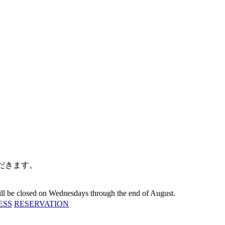
だきます。
 will be closed on Wednesdays through the end of August.
ESS
RESERVATION