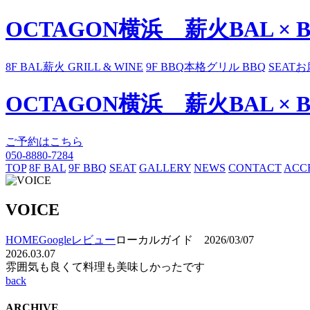
OCTAGON横浜 薪火BAL × 
8F BAL
薪火 GRILL & WINE
9F BBQ
本格グリル BBQ
SEAT
お
OCTAGON横浜 薪火BAL × 
ご予約はこちら
050-8880-7284
TOP
8F BAL
9F BBQ
SEAT
GALLERY
NEWS
CONTACT
ACC
VOICE
HOME
Googleレビュー
ローカルガイド 2026/03/07
2026.03.07
雰囲気も良くて料理も美味しかったです
back
ARCHIVE