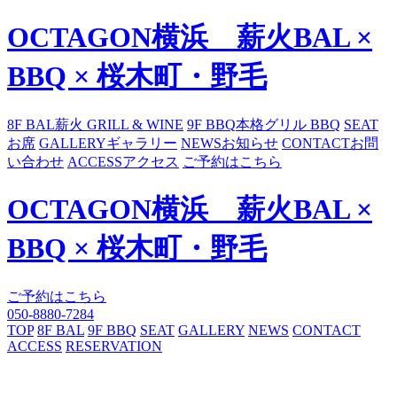
OCTAGON横浜 薪火BAL ×
BBQ × 桜木町・野毛
8F BAL
薪火 GRILL & WINE
9F BBQ
本格グリル BBQ
SEAT
お席
GALLERY
ギャラリー
NEWS
お知らせ
CONTACT
お問
い合わせ
ACCESS
アクセス
ご予約はこちら
OCTAGON横浜 薪火BAL ×
BBQ × 桜木町・野毛
ご予約はこちら
050-8880-7284
TOP
8F BAL
9F BBQ
SEAT
GALLERY
NEWS
CONTACT
ACCESS
RESERVATION