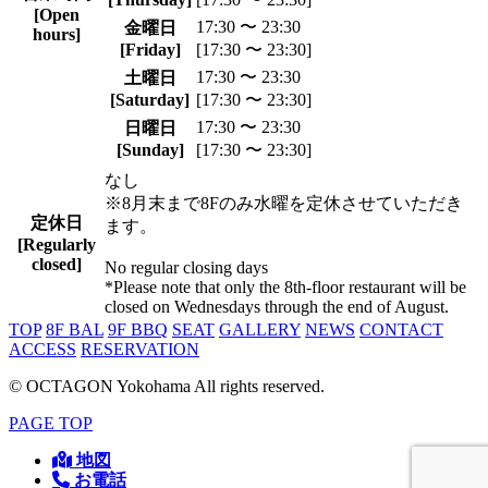
[Open
17:30 〜 23:30
金曜日
hours]
[Friday]
[17:30 〜 23:30]
17:30 〜 23:30
土曜日
[Saturday]
[17:30 〜 23:30]
17:30 〜 23:30
日曜日
[Sunday]
[17:30 〜 23:30]
なし
※8月末まで8Fのみ水曜を定休させていただき
定休日
ます。
[Regularly
closed]
No regular closing days
*Please note that only the 8th-floor restaurant will be
closed on Wednesdays through the end of August.
TOP
8F BAL
9F BBQ
SEAT
GALLERY
NEWS
CONTACT
ACCESS
RESERVATION
© OCTAGON Yokohama All rights reserved.
PAGE TOP
地図
お電話