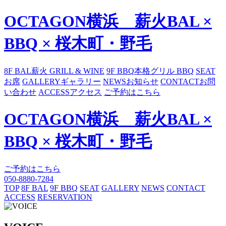
OCTAGON横浜 薪火BAL ×
BBQ × 桜木町・野毛
8F BAL
薪火 GRILL & WINE
9F BBQ
本格グリル BBQ
SEAT
お席
GALLERY
ギャラリー
NEWS
お知らせ
CONTACT
お問
い合わせ
ACCESS
アクセス
ご予約はこちら
OCTAGON横浜 薪火BAL ×
BBQ × 桜木町・野毛
ご予約はこちら
050-8880-7284
TOP
8F BAL
9F BBQ
SEAT
GALLERY
NEWS
CONTACT
ACCESS
RESERVATION