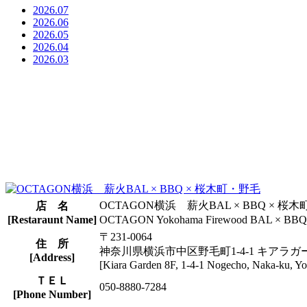
2026.07
2026.06
2026.05
2026.04
2026.03
OCTAGON横浜 薪火BAL × BBQ × 桜
店 名
[Restaraunt Name]
OCTAGON Yokohama Firewood BAL × BBQ 
〒231-0064
住 所
神奈川県横浜市中区野毛町1-4-1 キアラガ
[Address]
[Kiara Garden 8F, 1-4-1 Nogecho, Naka-ku, 
ＴＥＬ
050-8880-7284
[Phone Number]