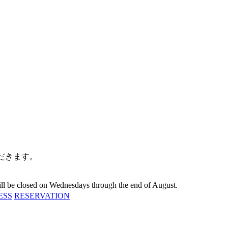
だきます。
 will be closed on Wednesdays through the end of August.
ESS
RESERVATION