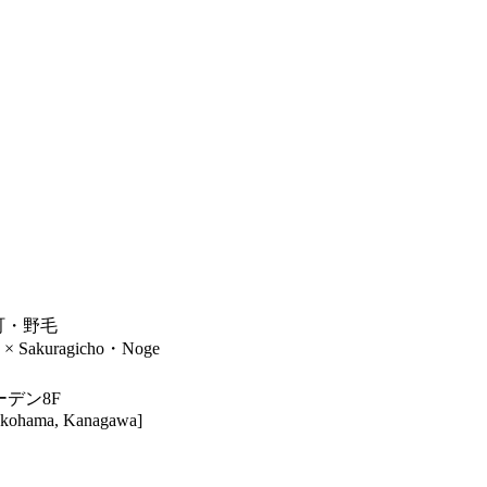
木町・野毛
× Sakuragicho・Noge
ーデン8F
Yokohama, Kanagawa]