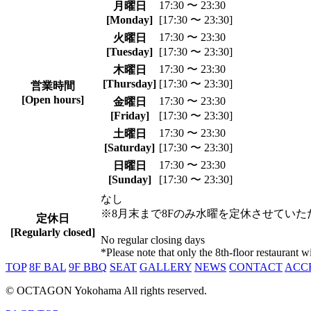
17:30 〜 23:30
月曜日
[Monday]
[17:30 〜 23:30]
17:30 〜 23:30
火曜日
[Tuesday]
[17:30 〜 23:30]
17:30 〜 23:30
木曜日
[Thursday]
[17:30 〜 23:30]
営業時間
[Open hours]
17:30 〜 23:30
金曜日
[Friday]
[17:30 〜 23:30]
17:30 〜 23:30
土曜日
[Saturday]
[17:30 〜 23:30]
17:30 〜 23:30
日曜日
[Sunday]
[17:30 〜 23:30]
なし
※8月末まで8Fのみ水曜を定休させていた
定休日
[Regularly closed]
No regular closing days
*Please note that only the 8th-floor restaurant
TOP
8F BAL
9F BBQ
SEAT
GALLERY
NEWS
CONTACT
ACC
© OCTAGON Yokohama All rights reserved.