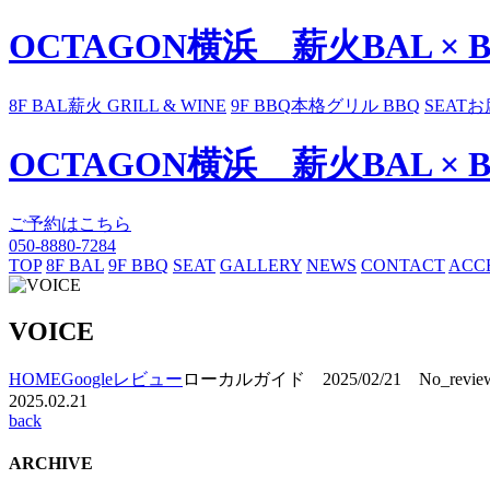
OCTAGON横浜 薪火BAL × 
8F BAL
薪火 GRILL & WINE
9F BBQ
本格グリル BBQ
SEAT
お
OCTAGON横浜 薪火BAL × 
ご予約はこちら
050-8880-7284
TOP
8F BAL
9F BBQ
SEAT
GALLERY
NEWS
CONTACT
ACC
VOICE
HOME
Googleレビュー
ローカルガイド 2025/02/21 No_revie
2025.02.21
back
ARCHIVE