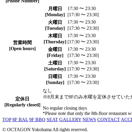
[Phone Number]
17:30 〜 23:30
月曜日
[Monday]
[17:30 〜 23:30]
17:30 〜 23:30
火曜日
[Tuesday]
[17:30 〜 23:30]
17:30 〜 23:30
木曜日
[Thursday]
[17:30 〜 23:30]
営業時間
[Open hours]
17:30 〜 23:30
金曜日
[Friday]
[17:30 〜 23:30]
17:30 〜 23:30
土曜日
[Saturday]
[17:30 〜 23:30]
17:30 〜 23:30
日曜日
[Sunday]
[17:30 〜 23:30]
なし
※8月末まで8Fのみ水曜を定休させていた
定休日
[Regularly closed]
No regular closing days
*Please note that only the 8th-floor restaurant
TOP
8F BAL
9F BBQ
SEAT
GALLERY
NEWS
CONTACT
ACC
© OCTAGON Yokohama All rights reserved.