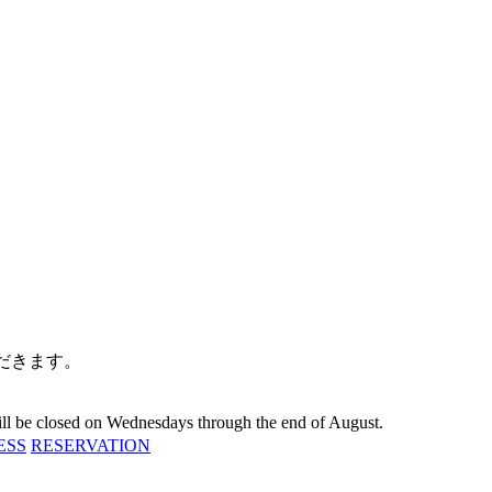
だきます。
 will be closed on Wednesdays through the end of August.
ESS
RESERVATION