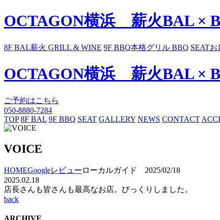
OCTAGON横浜 薪火BAL × 
8F BAL
薪火 GRILL & WINE
9F BBQ
本格グリル BBQ
SEAT
お
OCTAGON横浜 薪火BAL × 
ご予約はこちら
050-8880-7284
TOP
8F BAL
9F BBQ
SEAT
GALLERY
NEWS
CONTACT
ACC
VOICE
HOME
Googleレビュー
ローカルガイド 2025/02/18
2025.02.18
店長さんも皆さんも最高なお店。びっくりしました。
back
ARCHIVE