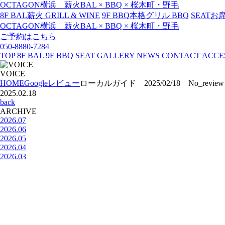
OCTAGON横浜 薪火BAL × BBQ × 桜木町・野毛
8F BAL
薪火 GRILL & WINE
9F BBQ
本格グリル BBQ
SEAT
お
OCTAGON横浜 薪火BAL × BBQ × 桜木町・野毛
ご予約はこちら
050-8880-7284
TOP
8F BAL
9F BBQ
SEAT
GALLERY
NEWS
CONTACT
ACCE
VOICE
HOME
Googleレビュー
ローカルガイド 2025/02/18 No_review
2025.02.18
back
ARCHIVE
2026.07
2026.06
2026.05
2026.04
2026.03