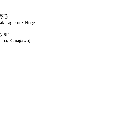
・野毛
akuragicho・Noge
ン8F
hama, Kanagawa]