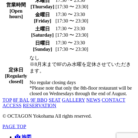
17:30 〜 23:30
木曜日
営業時間
[Thursday]
[17:30 〜 23:30]
[Open
17:30 〜 23:30
金曜日
hours]
[Friday]
[17:30 〜 23:30]
17:30 〜 23:30
土曜日
[Saturday]
[17:30 〜 23:30]
17:30 〜 23:30
日曜日
[Sunday]
[17:30 〜 23:30]
なし
※8月末まで8Fのみ水曜を定休させていただき
定休日
ます。
[Regularly
closed]
No regular closing days
*Please note that only the 8th-floor restaurant will be
closed on Wednesdays through the end of August.
TOP
8F BAL
9F BBQ
SEAT
GALLERY
NEWS
CONTACT
ACCESS
RESERVATION
© OCTAGON Yokohama All rights reserved.
PAGE TOP
地図