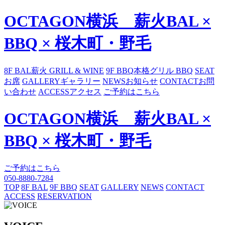
OCTAGON横浜 薪火BAL ×
BBQ × 桜木町・野毛
8F BAL
薪火 GRILL & WINE
9F BBQ
本格グリル BBQ
SEAT
お席
GALLERY
ギャラリー
NEWS
お知らせ
CONTACT
お問
い合わせ
ACCESS
アクセス
ご予約はこちら
OCTAGON横浜 薪火BAL ×
BBQ × 桜木町・野毛
ご予約はこちら
050-8880-7284
TOP
8F BAL
9F BBQ
SEAT
GALLERY
NEWS
CONTACT
ACCESS
RESERVATION