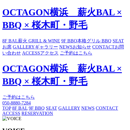
OCTAGON横浜 薪火BAL ×
BBQ × 桜木町・野毛
8F BAL
薪火 GRILL & WINE
9F BBQ
本格グリル BBQ
SEAT
お席
GALLERY
ギャラリー
NEWS
お知らせ
CONTACT
お問
い合わせ
ACCESS
アクセス
ご予約はこちら
OCTAGON横浜 薪火BAL ×
BBQ × 桜木町・野毛
ご予約はこちら
050-8880-7284
TOP
8F BAL
9F BBQ
SEAT
GALLERY
NEWS
CONTACT
ACCESS
RESERVATION