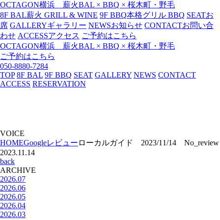
OCTAGON横浜 薪火BAL × BBQ × 桜木町・野毛
8F BAL
薪火 GRILL & WINE
9F BBQ
本格グリル BBQ
SEAT
お
席
GALLERY
ギャラリー
NEWS
お知らせ
CONTACT
お問い合
わせ
ACCESS
アクセス
ご予約はこちら
OCTAGON横浜 薪火BAL × BBQ × 桜木町・野毛
ご予約はこちら
050-8880-7284
TOP
8F BAL
9F BBQ
SEAT
GALLERY
NEWS
CONTACT
ACCESS
RESERVATION
VOICE
HOME
Googleレビュー
ローカルガイド 2023/11/14 No_review
2023.11.14
back
ARCHIVE
2026.07
2026.06
2026.05
2026.04
2026.03