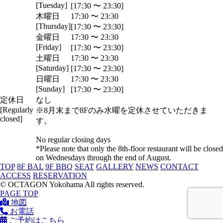
[Tuesday]
[17:30 〜 23:30]
木曜日
17:30 〜 23:30
[Thursday]
[17:30 〜 23:30]
金曜日
17:30 〜 23:30
[Friday]
[17:30 〜 23:30]
土曜日
17:30 〜 23:30
[Saturday]
[17:30 〜 23:30]
日曜日
17:30 〜 23:30
[Sunday]
[17:30 〜 23:30]
定休日
なし
[Regularly
※8月末まで8Fのみ水曜を定休させていただきま
closed]
す。
No regular closing days
*Please note that only the 8th-floor restaurant will be closed
on Wednesdays through the end of August.
TOP
8F BAL
9F BBQ
SEAT
GALLERY
NEWS
CONTACT
ACCESS
RESERVATION
© OCTAGON Yokohama All rights reserved.
PAGE TOP
地図
お電話
ご予約はこちら