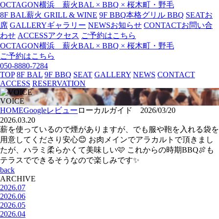
OCTAGON横浜 薪火BAL × BBQ × 桜木町・野毛
8F BAL
薪火 GRILL & WINE
9F BBQ
本格グリル BBQ
SEAT
お
席
GALLERY
ギャラリー
NEWS
お知らせ
CONTACT
お問い合
わせ
ACCESS
アクセス
ご予約はこちら
OCTAGON横浜 薪火BAL × BBQ × 桜木町・野毛
ご予約はこちら
050-8880-7284
TOP
8F BAL
9F BBQ
SEAT
GALLERY
NEWS
CONTACT
ACCESS
RESERVATION
VOICE
HOME
Googleレビュー
ローカルガイド 2026/03/20
2026.03.20
薪を使っているので煙がありますが、でも服や鞄を入れる袋を
用意してくださり安心😊 お肉メインでアラカルトで頂きまし
たが、ハラミ柔らかくて美味しい🩷 これからの時期BBQ🍖も
テラスでできるそうなので楽しみです✨
back
ARCHIVE
2026.07
2026.06
2026.05
2026.04