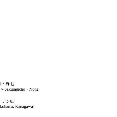
木町・野毛
× Sakuragicho・Noge
ーデン8F
Yokohama, Kanagawa]