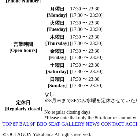
[Phone Number]
17:30 〜 23:30
月曜日
[Monday]
[17:30 〜 23:30]
17:30 〜 23:30
火曜日
[Tuesday]
[17:30 〜 23:30]
17:30 〜 23:30
木曜日
[Thursday]
[17:30 〜 23:30]
営業時間
[Open hours]
17:30 〜 23:30
金曜日
[Friday]
[17:30 〜 23:30]
17:30 〜 23:30
土曜日
[Saturday]
[17:30 〜 23:30]
17:30 〜 23:30
日曜日
[Sunday]
[17:30 〜 23:30]
なし
※8月末まで8Fのみ水曜を定休させていた
定休日
[Regularly closed]
No regular closing days
*Please note that only the 8th-floor restaurant
TOP
8F BAL
9F BBQ
SEAT
GALLERY
NEWS
CONTACT
ACC
© OCTAGON Yokohama All rights reserved.