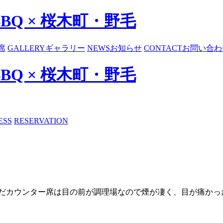
BBQ × 桜木町・野毛
席
GALLERY
ギャラリー
NEWS
お知らせ
CONTACT
お問い合わ
BBQ × 桜木町・野毛
ESS
RESERVATION
だカウンター席は目の前が調理場なので煙が凄く、目が痛かった