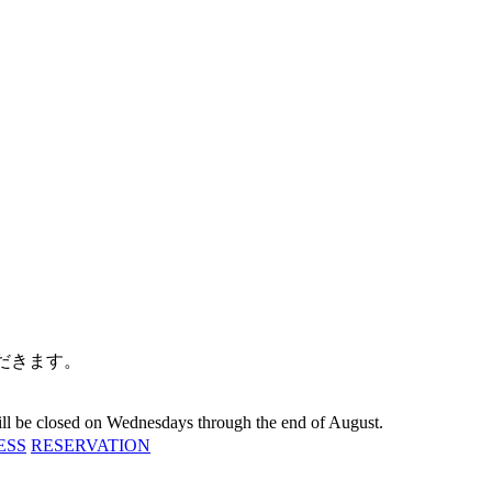
だきます。
 will be closed on Wednesdays through the end of August.
ESS
RESERVATION