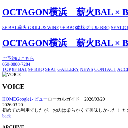
OCTAGON横浜 薪火BAL × 
8F BAL
薪火 GRILL & WINE
9F BBQ
本格グリル BBQ
SEAT
お
OCTAGON横浜 薪火BAL × 
ご予約はこちら
050-8880-7284
TOP
8F BAL
9F BBQ
SEAT
GALLERY
NEWS
CONTACT
ACC
VOICE
HOME
Googleレビュー
ローカルガイド 2026/03/20
2026.03.20
初めての利用でしたが、お肉は柔らかくて美味しかった！ た
back
ARCHIVE