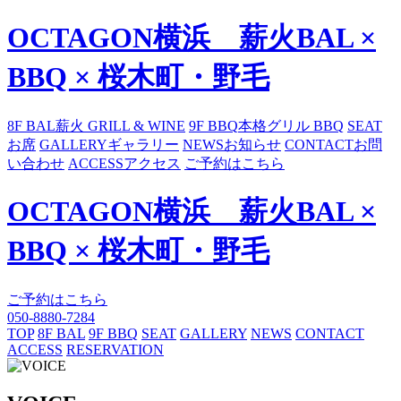
OCTAGON横浜 薪火BAL ×
BBQ × 桜木町・野毛
8F BAL
薪火 GRILL & WINE
9F BBQ
本格グリル BBQ
SEAT
お席
GALLERY
ギャラリー
NEWS
お知らせ
CONTACT
お問
い合わせ
ACCESS
アクセス
ご予約はこちら
OCTAGON横浜 薪火BAL ×
BBQ × 桜木町・野毛
ご予約はこちら
050-8880-7284
TOP
8F BAL
9F BBQ
SEAT
GALLERY
NEWS
CONTACT
ACCESS
RESERVATION