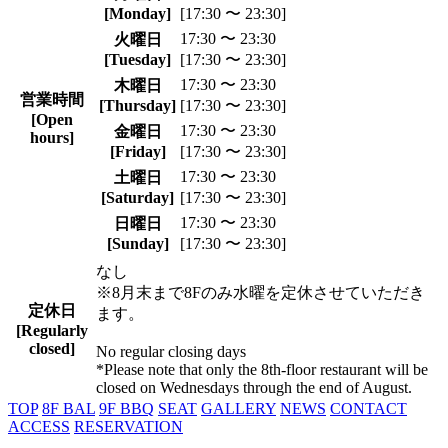
[Monday]
[17:30 〜 23:30]
17:30 〜 23:30
火曜日
[Tuesday]
[17:30 〜 23:30]
17:30 〜 23:30
木曜日
営業時間
[Thursday]
[17:30 〜 23:30]
[Open
17:30 〜 23:30
金曜日
hours]
[Friday]
[17:30 〜 23:30]
17:30 〜 23:30
土曜日
[Saturday]
[17:30 〜 23:30]
17:30 〜 23:30
日曜日
[Sunday]
[17:30 〜 23:30]
なし
※8月末まで8Fのみ水曜を定休させていただき
定休日
ます。
[Regularly
closed]
No regular closing days
*Please note that only the 8th-floor restaurant will be
closed on Wednesdays through the end of August.
TOP
8F BAL
9F BBQ
SEAT
GALLERY
NEWS
CONTACT
ACCESS
RESERVATION