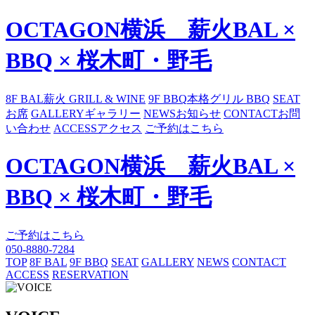
OCTAGON横浜 薪火BAL ×
BBQ × 桜木町・野毛
8F BAL
薪火 GRILL & WINE
9F BBQ
本格グリル BBQ
SEAT
お席
GALLERY
ギャラリー
NEWS
お知らせ
CONTACT
お問
い合わせ
ACCESS
アクセス
ご予約はこちら
OCTAGON横浜 薪火BAL ×
BBQ × 桜木町・野毛
ご予約はこちら
050-8880-7284
TOP
8F BAL
9F BBQ
SEAT
GALLERY
NEWS
CONTACT
ACCESS
RESERVATION