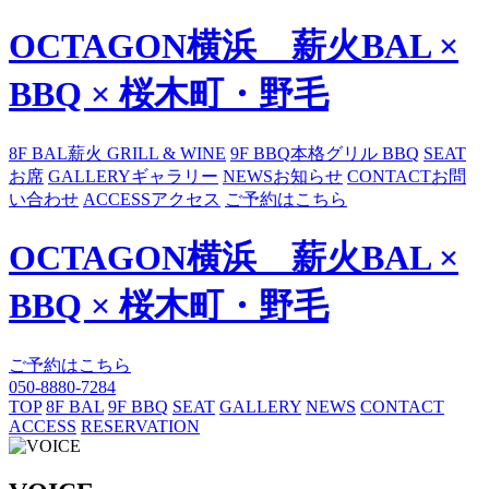
OCTAGON横浜 薪火BAL ×
BBQ × 桜木町・野毛
8F BAL
薪火 GRILL & WINE
9F BBQ
本格グリル BBQ
SEAT
お席
GALLERY
ギャラリー
NEWS
お知らせ
CONTACT
お問
い合わせ
ACCESS
アクセス
ご予約はこちら
OCTAGON横浜 薪火BAL ×
BBQ × 桜木町・野毛
ご予約はこちら
050-8880-7284
TOP
8F BAL
9F BBQ
SEAT
GALLERY
NEWS
CONTACT
ACCESS
RESERVATION