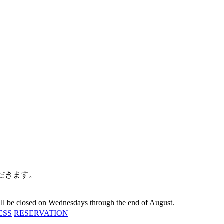
だきます。
 will be closed on Wednesdays through the end of August.
ESS
RESERVATION