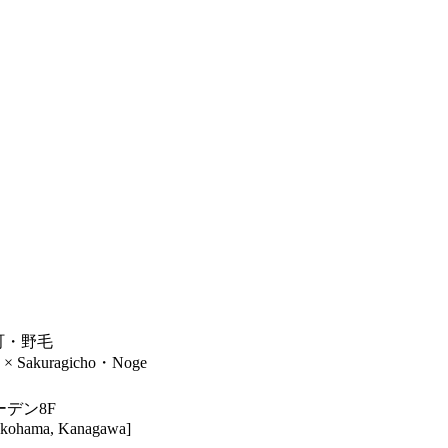
木町・野毛
× Sakuragicho・Noge
ーデン8F
Yokohama, Kanagawa]