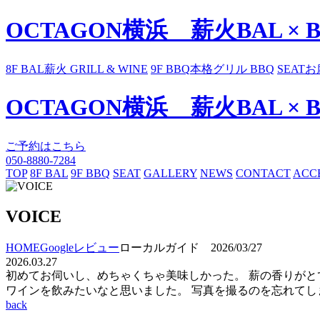
OCTAGON横浜 薪火BAL × 
8F BAL
薪火 GRILL & WINE
9F BBQ
本格グリル BBQ
SEAT
お
OCTAGON横浜 薪火BAL × 
ご予約はこちら
050-8880-7284
TOP
8F BAL
9F BBQ
SEAT
GALLERY
NEWS
CONTACT
ACC
VOICE
HOME
Googleレビュー
ローカルガイド 2026/03/27
2026.03.27
初めてお伺いし、めちゃくちゃ美味しかった。 薪の香りがと
ワインを飲みたいなと思いました。 写真を撮るのを忘れてし
back