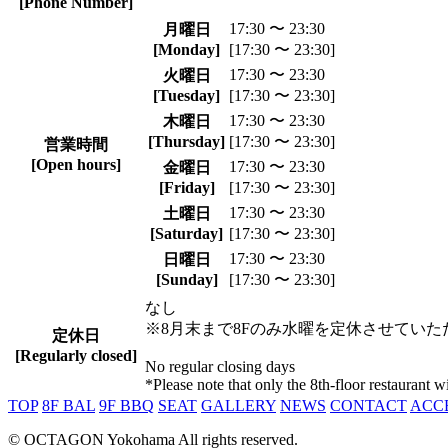
[Phone Number]
17:30 〜 23:30
月曜日
[Monday]
[17:30 〜 23:30]
17:30 〜 23:30
火曜日
[Tuesday]
[17:30 〜 23:30]
17:30 〜 23:30
木曜日
[Thursday]
[17:30 〜 23:30]
営業時間
[Open hours]
17:30 〜 23:30
金曜日
[Friday]
[17:30 〜 23:30]
17:30 〜 23:30
土曜日
[Saturday]
[17:30 〜 23:30]
17:30 〜 23:30
日曜日
[Sunday]
[17:30 〜 23:30]
なし
※8月末まで8Fのみ水曜を定休させていた
定休日
[Regularly closed]
No regular closing days
*Please note that only the 8th-floor restaurant
TOP
8F BAL
9F BBQ
SEAT
GALLERY
NEWS
CONTACT
ACC
© OCTAGON Yokohama All rights reserved.