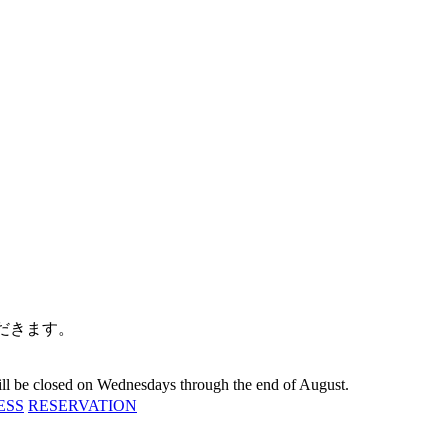
だきます。
 will be closed on Wednesdays through the end of August.
ESS
RESERVATION