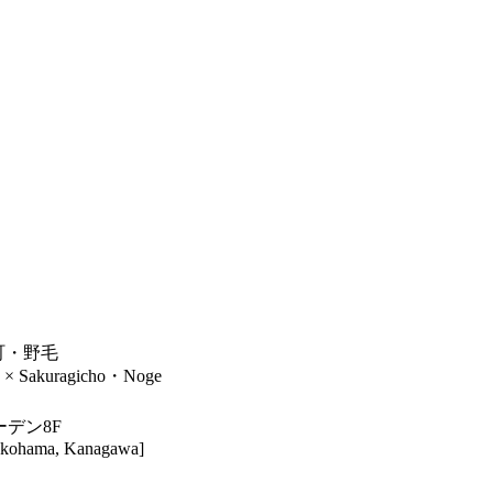
木町・野毛
× Sakuragicho・Noge
ーデン8F
Yokohama, Kanagawa]