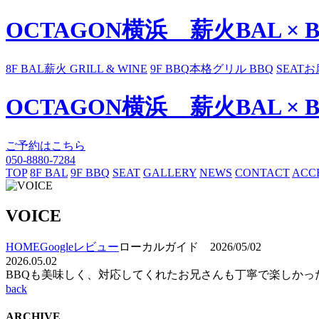
OCTAGON横浜 薪火BAL × 
8F BAL
薪火 GRILL & WINE
9F BBQ
本格グリル BBQ
SEAT
お
OCTAGON横浜 薪火BAL × 
ご予約はこちら
050-8880-7284
TOP
8F BAL
9F BBQ
SEAT
GALLERY
NEWS
CONTACT
ACC
VOICE
HOME
Googleレビュー
ローカルガイド 2026/05/02
2026.05.02
BBQも美味しく、対応してくれたお兄さんも丁寧で楽しかっ
back
ARCHIVE