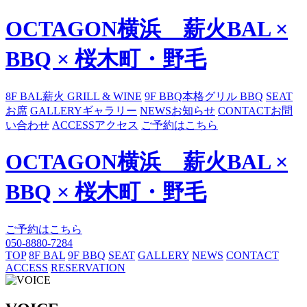
OCTAGON横浜 薪火BAL ×
BBQ × 桜木町・野毛
8F BAL
薪火 GRILL & WINE
9F BBQ
本格グリル BBQ
SEAT
お席
GALLERY
ギャラリー
NEWS
お知らせ
CONTACT
お問
い合わせ
ACCESS
アクセス
ご予約はこちら
OCTAGON横浜 薪火BAL ×
BBQ × 桜木町・野毛
ご予約はこちら
050-8880-7284
TOP
8F BAL
9F BBQ
SEAT
GALLERY
NEWS
CONTACT
ACCESS
RESERVATION