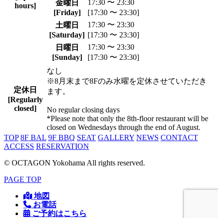
17:30 〜 23:30
金曜日
hours]
[Friday]
[17:30 〜 23:30]
17:30 〜 23:30
土曜日
[Saturday]
[17:30 〜 23:30]
17:30 〜 23:30
日曜日
[Sunday]
[17:30 〜 23:30]
なし
※8月末まで8Fのみ水曜を定休させていただき
定休日
ます。
[Regularly
closed]
No regular closing days
*Please note that only the 8th-floor restaurant will be
closed on Wednesdays through the end of August.
TOP
8F BAL
9F BBQ
SEAT
GALLERY
NEWS
CONTACT
ACCESS
RESERVATION
© OCTAGON Yokohama All rights reserved.
PAGE TOP
地図
お電話
ご予約はこちら