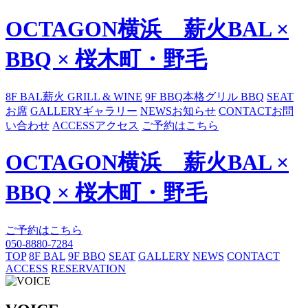
OCTAGON横浜 薪火BAL ×
BBQ × 桜木町・野毛
8F BAL
薪火 GRILL & WINE
9F BBQ
本格グリル BBQ
SEAT
お席
GALLERY
ギャラリー
NEWS
お知らせ
CONTACT
お問
い合わせ
ACCESS
アクセス
ご予約はこちら
OCTAGON横浜 薪火BAL ×
BBQ × 桜木町・野毛
ご予約はこちら
050-8880-7284
TOP
8F BAL
9F BBQ
SEAT
GALLERY
NEWS
CONTACT
ACCESS
RESERVATION