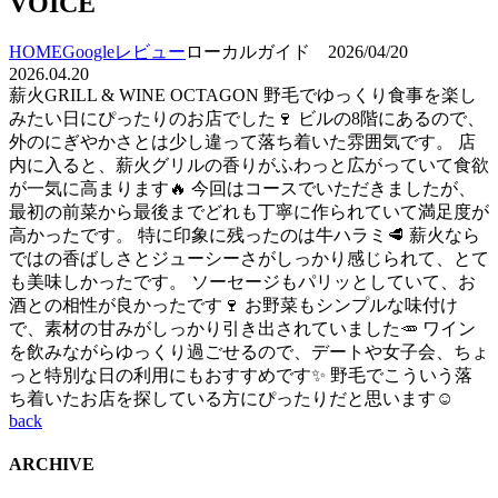
VOICE
HOME
Googleレビュー
ローカルガイド 2026/04/20
2026.04.20
薪火GRILL & WINE OCTAGON 野毛でゆっくり食事を楽し
みたい日にぴったりのお店でした🍷 ビルの8階にあるので、
外のにぎやかさとは少し違って落ち着いた雰囲気です。 店
内に入ると、薪火グリルの香りがふわっと広がっていて食欲
が一気に高まります🔥 今回はコースでいただきましたが、
最初の前菜から最後までどれも丁寧に作られていて満足度が
高かったです。 特に印象に残ったのは牛ハラミ🥩 薪火なら
ではの香ばしさとジューシーさがしっかり感じられて、とて
も美味しかったです。 ソーセージもパリッとしていて、お
酒との相性が良かったです🍷 お野菜もシンプルな味付け
で、素材の甘みがしっかり引き出されていました🥕 ワイン
を飲みながらゆっくり過ごせるので、デートや女子会、ちょ
っと特別な日の利用にもおすすめです✨ 野毛でこういう落
ち着いたお店を探している方にぴったりだと思います☺️
back
ARCHIVE