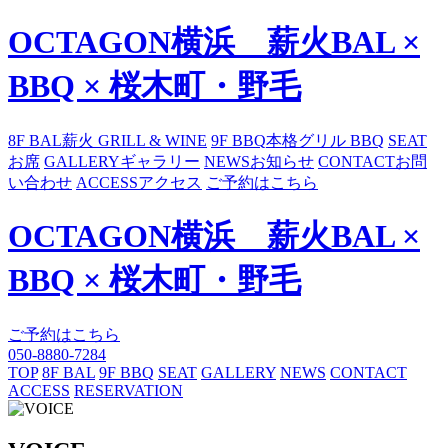
OCTAGON横浜 薪火BAL ×
BBQ × 桜木町・野毛
8F BAL
薪火 GRILL & WINE
9F BBQ
本格グリル BBQ
SEAT
お席
GALLERY
ギャラリー
NEWS
お知らせ
CONTACT
お問
い合わせ
ACCESS
アクセス
ご予約はこちら
OCTAGON横浜 薪火BAL ×
BBQ × 桜木町・野毛
ご予約はこちら
050-8880-7284
TOP
8F BAL
9F BBQ
SEAT
GALLERY
NEWS
CONTACT
ACCESS
RESERVATION