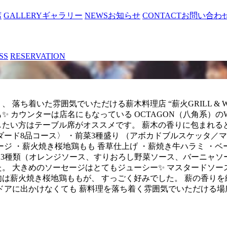
席
GALLERY
ギャラリー
NEWS
お知らせ
CONTACT
お問い合わ
SS
RESERVATION
ち着いた雰囲気でいただける薪木料理店 “薪火GRILL & WI
 カウンターは店名にもなっている OCTAGON（八角系）の
したい方はテーブル席がオススメです。 薪木の香りに包まれる
タンダード8品コース〉 ・前菜3種盛り （アボカドブル
ジ ・薪火焼き桜地鶏もも 香草仕上げ ・薪焼き牛ハラミ ・ベ
は3種類（オレンジソース、すりおろし野菜ソース、バーニャソ
た。 大きめのソーセージはとてもジューシー✨ マスタードソ
肉は薪火焼き桜地鶏ももが、 すっごく好みでした。 薪の香り
ドアに出かけなくても 薪料理を落ち着く雰囲気でいただける場所