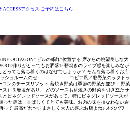
せ
ACCESS
アクセス
ご予約はこちら
NE OCTAGON” ビルの8階に位置する 席からの眺望良しな大
WOOD作りがとってもお洒落✨ 薪焼きのライブ感を楽しみなが
ととっても落ち着くのはなぜでしょうか？ そんな落ち着くお店
スケッタ／マッシュルームのゼ ゴビア風／彩野菜のラタトゥ
ーコンのチーズリゾット 薪焼き野菜は季節の野菜が並び、 野菜
ース）＆岩塩があり、 どのソースも薪焼きの野菜を引き立たせ
ースとビネグレッドソースがあって、特にビネグレッドソースが
を纏った鶏は、香ばしくてとても美味。お肉の味を損なわない岩
って 最高だわ〜✨ まさしく大人の喜ぶお店よね♪ 木のパワー