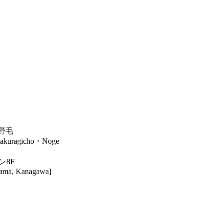
・野毛
akuragicho・Noge
ン8F
hama, Kanagawa]