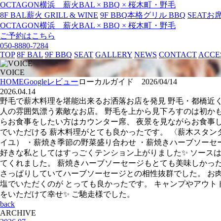
OCTAGON横浜 薪火BAL × BBQ × 桜木町・野毛
8F BAL
薪火 GRILL & WINE
9F BBQ
本格グリル BBQ
SEAT
お
OCTAGON横浜 薪火BAL × BBQ × 桜木町・野毛
ご予約はこちら
050-8880-7284
TOP
8F BAL
9F BBQ
SEAT
GALLERY
NEWS
CONTACT
ACCE
VOICE
HOME
Googleレビュー
ローカルガイド 2026/04/14
2026.04.14
野毛で薪木料理を堪能出来るお洒落お店を発見 野毛・都橋近く、 落
人の雰囲気漂う素敵なお店。 野毛を上から見下ろすのは初かも✨
らお食事をしたい方はカウンター席、 夜景を見ながらお食事
でいただける 薪木料理がとても良かったです。 〈薪木ス
イユ） ・薪焼き季節の野菜盛り合わせ ・薪焼きハーブソーセー
好きな私としてはすっごくテンション上がりました✨ ソース
てくれました。 薪焼きハーブソーセージもとても美味しかっ
さっぱりしていてハーブソーセージとの相性抜群でした。 お
塩でいただくのが とっても良かったです。 キャンプやアウト
をいただけて幸せ✨ ご馳走様でした。
back
ARCHIVE