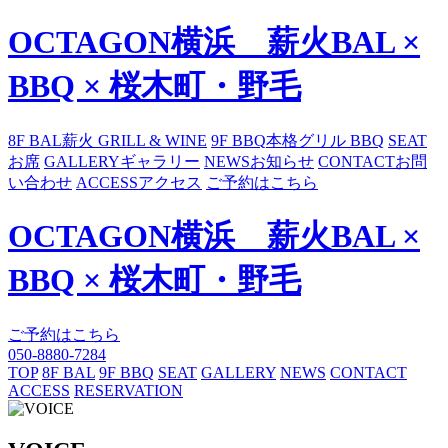
OCTAGON横浜 薪火BAL ×
BBQ × 桜木町・野毛
8F BAL
薪火 GRILL & WINE
9F BBQ
本格グリル BBQ
SEAT
お席
GALLERY
ギャラリー
NEWS
お知らせ
CONTACT
お問
い合わせ
ACCESS
アクセス
ご予約はこちら
OCTAGON横浜 薪火BAL ×
BBQ × 桜木町・野毛
ご予約はこちら
050-8880-7284
TOP
8F BAL
9F BBQ
SEAT
GALLERY
NEWS
CONTACT
ACCESS
RESERVATION